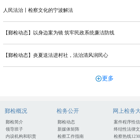
人民法治丨检察文化的宁波解法
【鄞检动态】以身边案为镜 筑牢民政系统廉洁防线
【鄞检动态】炎夏送法进村社，法治清风润民心
更多
鄞检概况
检务公开
网上检务
鄞检简介
鄞检动态
案件程序性信
领导班子
新媒体矩阵
终结性法律文
内设机构和职责
检察工作指南
检察热线1230