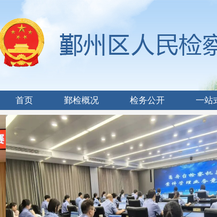
首页
鄞检概况
检务公开
一站
×
×